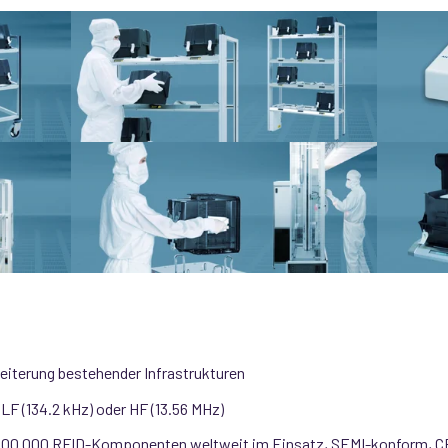
eiterung bestehender Infrastrukturen
 LF (134.2 kHz) oder HF (13.56 MHz)
 100.000 RFID-Komponenten weltweit im Einsatz, SEMI-konform, CE-