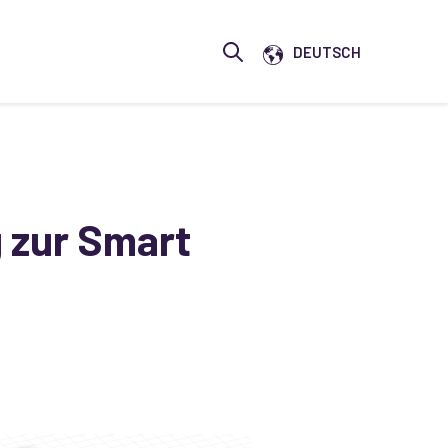
Show submenu for translatio
DEUTSCH
Open search
 zur Smart