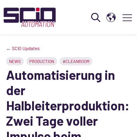
Open search
Open 
← SCIO Updates
NEWS
PRODUCTION
#CLEANROOM
Automatisierung in
der
Halbleiterproduktion:
Zwei Tage voller
Impulse beim