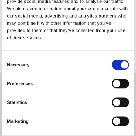
provide social media features and to analyse our traffic.
We also share information about your use of our site with
our social media, advertising and analytics partners who
may combine it with other information that you’ve
provided to them or that they’ve collected from your use
of their services.
C
Teilen:
Necessary
o
n
s
Preferences
e
Besuchen Sie die SCIO Marken auf
n
diesen Messen & Events
t
Statistics
S
e
Marketing
l
e