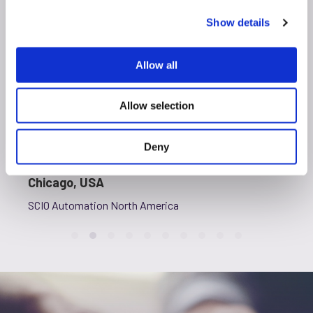
c
Show details
t
i
o
Allow all
n
Allow selection
22.-25. Juni 2026
Deny
Nord-Gebäude, Stand #19023
Chicago, USA
SCIO Automation North America