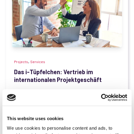
,
Projects
Services
Das i-Tüpfelchen: Vertrieb im
internationalen Projektgeschäft
PrintoLUX
28.12.2020, 10:00:00
Aufgrund der gegenwertigen Corona-Lage ist es
äußerst schwierig, zu reisen und Kunden persönlich
zu...
This website uses cookies
We use cookies to personalise content and ads, to
Mehr erfahren