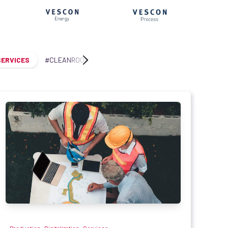
SERVICES
#CLEANROOM
EVENT
PEOPLE
SUSTAINABILI
,
,