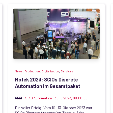
,
,
,
News
Production
Digitalization
Services
Motek 2023: SCIOs Discrete
Automation im Gesamtpaket
SCIO Automation
30.10.2023, 08:00:00
Ein voller Erfolg! Vom 10.-13. Oktober 2023 war
SCIOs Discrete Automation-Team auf der