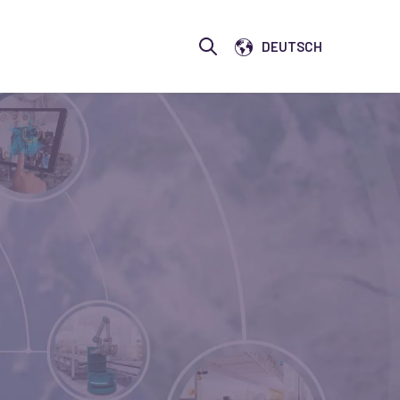
Show submenu for translatio
Open search
DEUTSCH