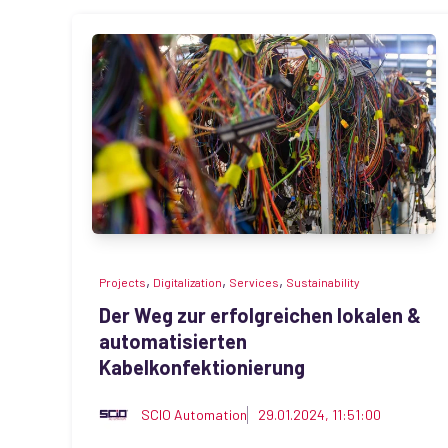
,
,
,
Projects
Digitalization
Services
Sustainability
Der Weg zur erfolgreichen lokalen &
automatisierten
Kabelkonfektionierung
SCIO Automation
29.01.2024, 11:51:00