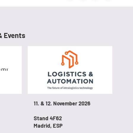
& Events
11. & 12. November 2026
9. 
Stand 4F62
Tok
Madrid, ESP
Tok