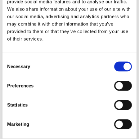
Anlagenbau" jetzt
provide social media features and to analyse our traffic.
We also share information about your use of our site with
kostenfrei herunter.
our social media, advertising and analytics partners who
may combine it with other information that you’ve
provided to them or that they’ve collected from your use
of their services.
Was ist SO3?
C
SO3 ist eine Cloud-Software für den
Necessary
o
Anlagenbau und komplexe
n
Automatisierungslösungen. Die Software
s
#SO3 ist eine zentrale Kommunikationsplattform für alle
Preferences
e
Beteiligten und deren Fachbereiche - standortunabhängig,
n
und ermöglicht:
t
Statistics
S
Darstellung relevanter Projektdaten in einem einzigen
e
Layout
Marketing
l
Visualisierung elektrischer und mechanischer Daten
e