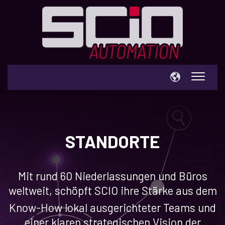
EXPERTISE
INNOVATIONEN
STANDORTE
BRANCHEN
ÜBER SCIO
Mit rund 60 Niederlassungen und Büros
UPDATE
weltweit, schöpft SCIO ihre Stärke aus dem
KARRIERE
Know-How lokal ausgerichteter Teams und
einer klaren strategischen Vision der