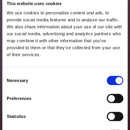
Sicherheit &
This website uses cookies
Präzision
We use cookies to personalise content and ads, to
provide social media features and to analyse our traffic.
We also share information about your use of our site with
our social media, advertising and analytics partners who
Nahtlose
may combine it with other information that you’ve
Vernetzung
provided to them or that they’ve collected from your use
of their services.
C
Necessary
o
n
s
Preferences
e
n
t
Statistics
Cleanroom Technologies
S