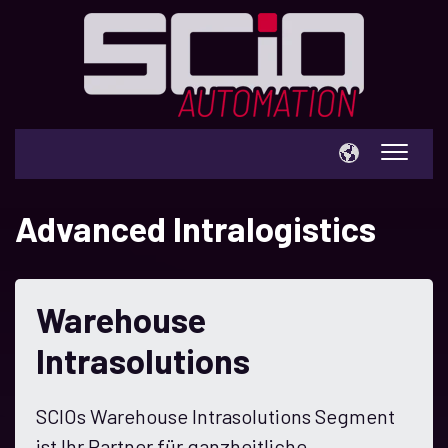
EXPERTISE
Advanced Intralogistics
INNOVATIONEN
BRANCHEN
Warehouse
ÜBER SCIO
UPDATE
Intrasolutions
KARRIERE
SCIOs Warehouse Intrasolutions Segment
ist Ihr Partner für ganzheitliche