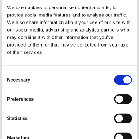
We use cookies to personalise content and ads, to
provide social media features and to analyse our traffic.
We also share information about your use of our site with
our social media, advertising and analytics partners who
may combine it with other information that you’ve
provided to them or that they’ve collected from your use
of their services.
C
Necessary
o
n
s
Preferences
e
Intralogistics
n
Autonome Mobile Roboter: Die neuen
t
Statistics
Kolleg*innen im Team
S
e
SCIO Automation
05.02.2024, 16:15:09
Marketing