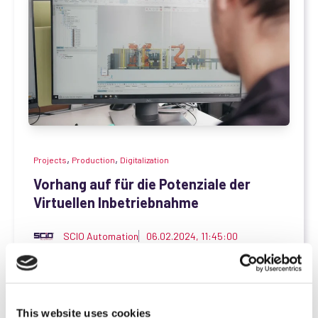
,
,
Projects
Production
Digitalization
Vorhang auf für die Potenziale der
Virtuellen Inbetriebnahme
SCIO Automation
06.02.2024, 11:45:00
Was haben eine Ballettaufführung und die Virtuelle
Inbetriebnahme (VIBN) gemeinsam? Auf den ersten...
Mehr erfahren
This website uses cookies