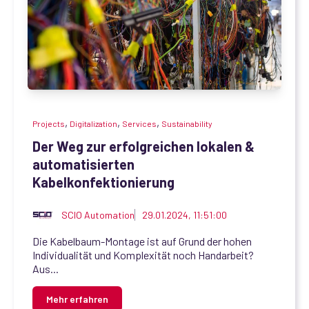
,
,
,
Projects
Digitalization
Services
Sustainability
Der Weg zur erfolgreichen lokalen &
automatisierten
Kabelkonfektionierung
SCIO Automation
29.01.2024, 11:51:00
Die Kabelbaum-Montage ist auf Grund der hohen
Individualität und Komplexität noch Handarbeit?
Aus...
Mehr erfahren