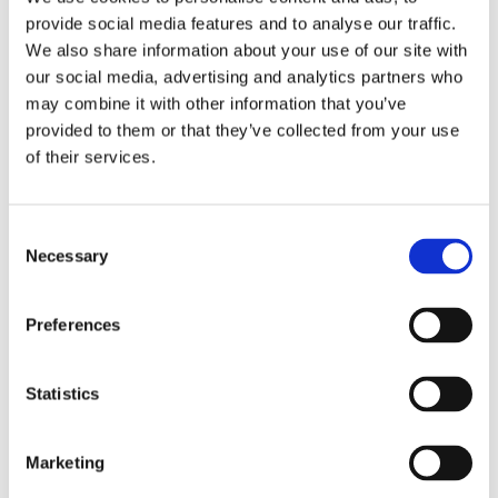
provide social media features and to analyse our traffic.
We also share information about your use of our site with
our social media, advertising and analytics partners who
may combine it with other information that you’ve
provided to them or that they’ve collected from your use
of their services.
C
Necessary
o
n
Intralogistics
s
Preferences
Mobile Cobot AMC-L: Gelungene Live-
e
Präsentation
n
t
Statistics
S
4am Robotics
30.11.2023, 09:00:00
e
4am Robotics reduziert Taktzeit für Use Case Bei
Marketing
l
4am Robotics in...