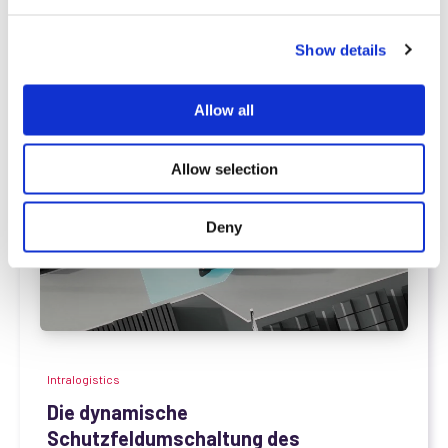
e
c
Mehr erfahren
Show details
t
i
o
Allow all
n
Allow selection
Deny
Intralogistics
Die dynamische
Schutzfeldumschaltung des