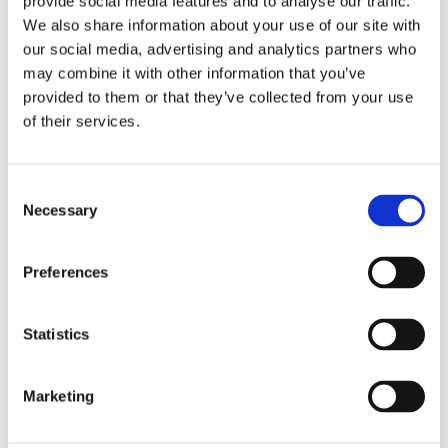
provide social media features and to analyse our traffic.
We also share information about your use of our site with
Innovation Forum for Automation 2025
our social media, advertising and analytics partners who
– Highlights & Einblicke
may combine it with other information that you’ve
provided to them or that they’ve collected from your use
Fabmatics
19.02.2025, 16:23:03
of their services.
Ende Januar 2025 fand in Dresden das 22. Innovation
Forum for Automation statt – eine der führenden...
C
Mehr erfahren
Necessary
o
n
s
Preferences
e
n
t
Statistics
S
e
Marketing
l
e