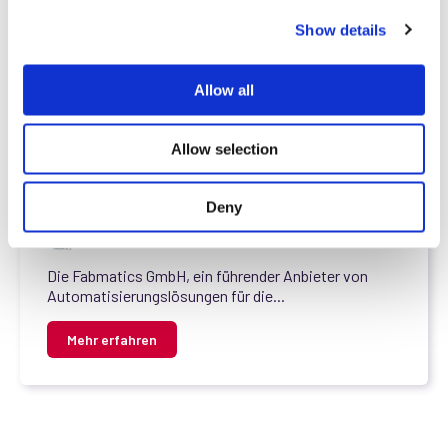
c
Show details
t
i
o
Allow all
n
,
,
,
News
Intralogistics
Production
#Cleanroom
Fabmatics stellt Test Wafer Center
Allow selection
vor: Game-Changer im Testwafer-
Management für Halbleiterfabriken
Deny
Fabmatics
02.12.2024, 14:47:48
Die Fabmatics GmbH, ein führender Anbieter von
Automatisierungslösungen für die...
Mehr erfahren