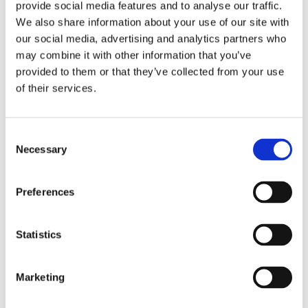
provide social media features and to analyse our traffic.
We also share information about your use of our site with
our social media, advertising and analytics partners who
may combine it with other information that you’ve
provided to them or that they’ve collected from your use
of their services.
C
Necessary
o
n
s
Intralogistics
Preferences
e
AMRs im Flotteneinsatz und
n
Teststellung
t
Statistics
S
4am Robotics
22.02.2023, 11:12:35
e
Marketing
l
Ganze Flotten an Autonomen Mobilen Robotern
(AMR), die Warenlager, Produktion und Standorte...
e