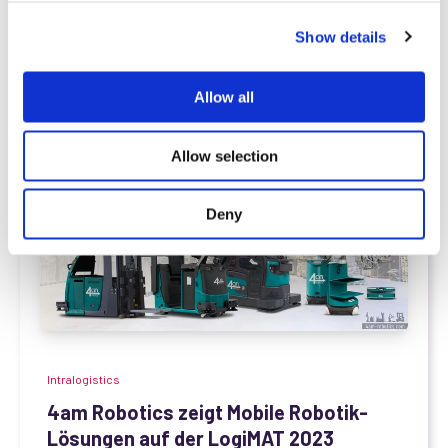
c
Mehr erfahren
Show details
t
i
o
Allow all
n
Allow selection
Deny
Intralogistics
4am Robotics zeigt Mobile Robotik-
Lösungen auf der LogiMAT 2023