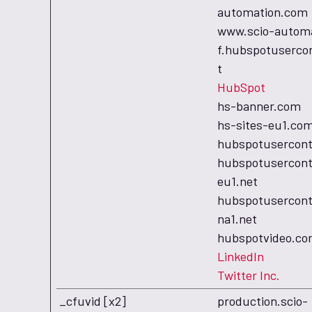
automation.com
www.scio-autom
f.hubspotuserco
t
HubSpot
hs-banner.com
hs-sites-eu1.co
hubspotusercon
hubspotusercont
eu1.net
hubspotusercont
na1.net
hubspotvideo.c
LinkedIn
Twitter Inc.
_cfuvid [x2]
production.scio-